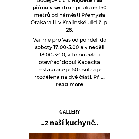
Budějovicích.
Najdete nás
přímo v centru
- přibližně 150
metrů od náměstí Přemysla
Otakara II. v Krajinské ulici č. p.
28.
Vaříme pro Vás od pondělí do
soboty 17:00-5:00 a v neděli
18:00-3:00, a to po celou
otevírací dobu! Kapacita
restaurace je 50 osob a je
rozdělena na dvě části. Př
...
read more
GALLERY
..z naší kuchyně..