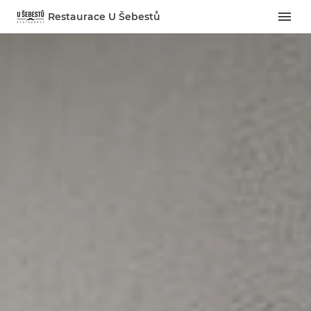
Restaurace U Šebestů